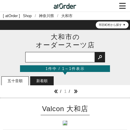

atOrder
Shop
神奈川県
大和市
市区町村から探す
大和市の
オーダースーツ店

1件中 / 1～1件表示
五十音順
新着順
1


Valcon 大和店