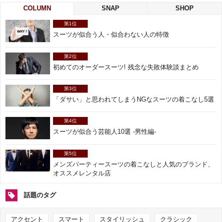
COLUMN
SNAP
SHOP
第1位
スーツが似合う人・似合わない人の特徴
第2位
初めてのオーダースーツ! 残念な失敗体験談まとめ
第3位
「ダサい」と思われてしまうNGなスーツの着こなし5選
第4位
スーツが似合う芸能人10選 -男性編-
第5位
メンズパーティースーツの着こなしと人気のブランド、
オススメレンタル店
話題のタグ
アクセント
スマート
スタイリッシュ
クラシック