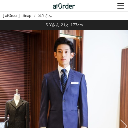

atOrder
Snap
S.Yさん
S.Yさん
21才 177cm