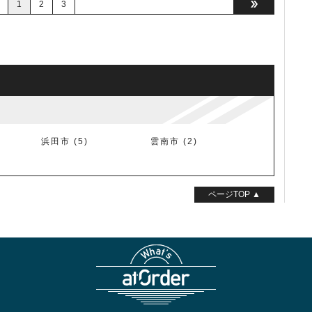
1
2
3

浜田市 (5)
雲南市 (2)
ページTOP