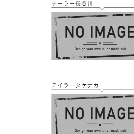
テーラー長谷川
テイラータケナカ