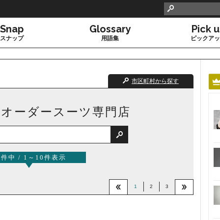

Snap
Glossary
Pick 
スナップ
用語集
ピックアッ
市区町村から探す
のオーダースーツ専門店

1件中 / 1～10件表示
1
2
3

