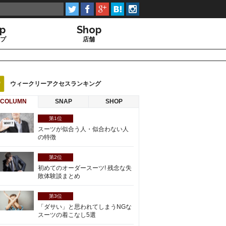





up
Shop
プ
店舗
ウィークリーアクセスランキング
COLUMN
SNAP
SHOP
第1位
スーツが似合う人・似合わない人
の特徴
第2位
初めてのオーダースーツ! 残念な失
敗体験談まとめ
第3位
「ダサい」と思われてしまうNGな
スーツの着こなし5選