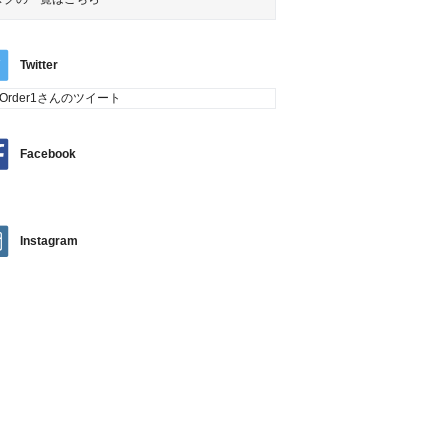
Twitter
tOrder1さんのツイート
Facebook
Instagram