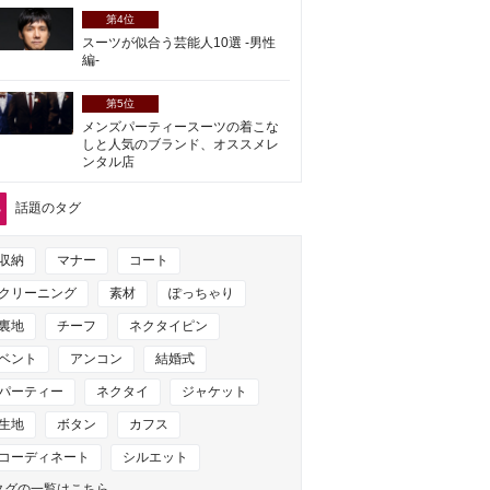
第4位
スーツが似合う芸能人10選 -男性
編-
第5位
メンズパーティースーツの着こな
しと人気のブランド、オススメレ
ンタル店
話題のタグ
収納
マナー
コート
クリーニング
素材
ぽっちゃり
裏地
チーフ
ネクタイピン
ベント
アンコン
結婚式
パーティー
ネクタイ
ジャケット
生地
ボタン
カフス
コーディネート
シルエット
タグの一覧はこちら