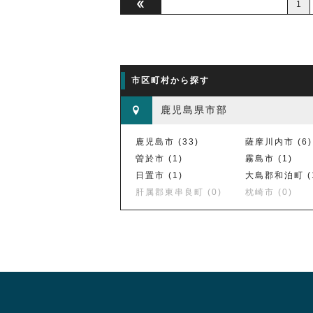
1

市区町村から探す
鹿児島県市部
鹿児島市 (33)
薩摩川内市 (6)
曽於市 (1)
霧島市 (1)
日置市 (1)
大島郡和泊町 (
肝属郡東串良町 (0)
枕崎市 (0)