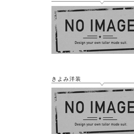
きよみ洋装