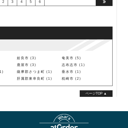
2
3
4
5
6

姶良市 (3)
奄美市 (5)
鹿屋市 (3)
志布志市 (1)
1)
薩摩郡さつま町 (1)
垂水市 (1)
肝属郡東串良町 (1)
枕崎市 (2)
ページTOP