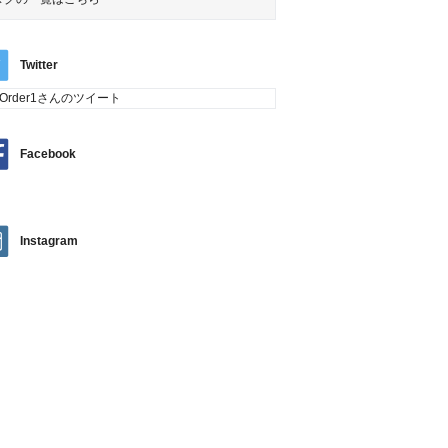
Twitter
tOrder1さんのツイート
Facebook
Instagram