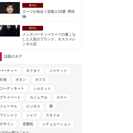
第4位
スーツが似合う芸能人10選 -男性
編-
第5位
メンズパーティースーツの着こな
しと人気のブランド、オススメレ
ンタル店
話題のタグ
パーティー
ネクタイ
ジャケット
生地
ボタン
カフス
コーディネート
シルエット
プライベート
カジュアル
カラー
フォーマル
ビジネス
襟
ワイシャツ
シャツ
スタイル
デザイン
雰囲気
シチュエーション
タグの一覧はこちら