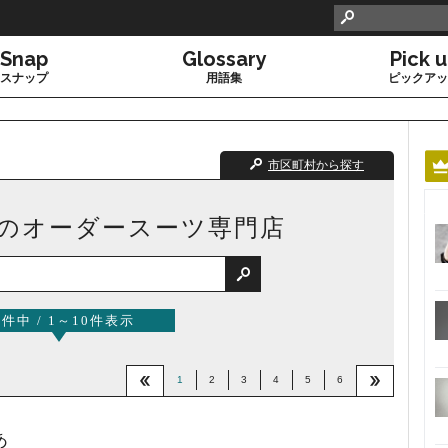

Snap
Glossary
Pick 
スナップ
用語集
ピックアッ
市区町村から探す
のオーダースーツ専門店

0件中 / 1～10件表示
1
2
3
4
5
6


あ