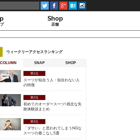





up
Shop
プ
店舗
ウィークリーアクセスランキング
COLUMN
SNAP
SHOP
第1位
スーツが似合う人・似合わない人
の特徴
第2位
初めてのオーダースーツ! 残念な失
敗体験談まとめ
第3位
「ダサい」と思われてしまうNGな
スーツの着こなし5選