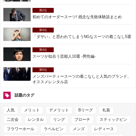
第2位
初めてのオーダースーツ! 残念な失敗体験談まとめ
第3位
「ダサい」と思われてしまうNGなスーツの着こなし5選
第4位
スーツが似合う芸能人10選 -男性編-
第5位
メンズパーティースーツの着こなしと人気のブランド、
オススメレンタル店
話題のタグ
人気
メリット
デメリット
Bリーグ
礼装
二次会
レンタル
リング
ブローチ
スティックピン
フラワーホール
ラペルピン
メンズ
レディース