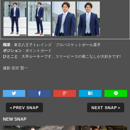
職業
: 東京八王子トレインズ プロバスケットボール選手
ポジション
: ポイントガード
ひとこと
: 大卒ルーキーです。スリーピースの着こなしが大好きです!
撮影:笹沢 賢一





＜PREV SNAP
NEXT SNAP＞
NEW SNAP