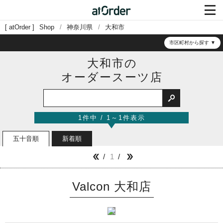

atOrder
Shop
神奈川県
大和市
市区町村から探す
大和市の
オーダースーツ店

1件中 / 1～1件表示
五十音順
新着順
1


Valcon 大和店