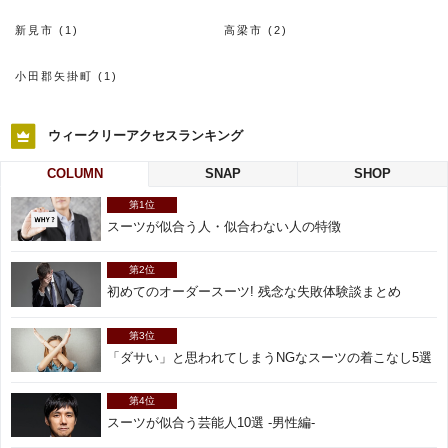
新見市 (1)
高梁市 (2)
小田郡矢掛町 (1)
ウィークリーアクセスランキング
COLUMN
SNAP
SHOP
第1位
スーツが似合う人・似合わない人の特徴
第2位
初めてのオーダースーツ! 残念な失敗体験談まとめ
第3位
「ダサい」と思われてしまうNGなスーツの着こなし5選
第4位
スーツが似合う芸能人10選 -男性編-