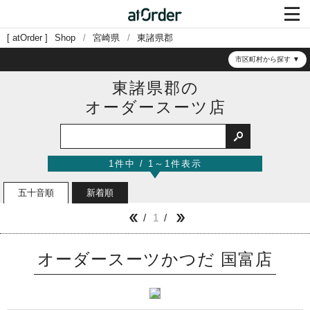

atOrder
Shop
宮崎県
東諸県郡
市区町村から探す
東諸県郡の
オーダースーツ店

1件中 / 1～1件表示
五十音順
新着順
1


オーダースーツかつだ 国富店