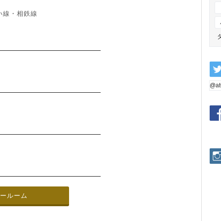
い線・相鉄線
@a
ョールーム