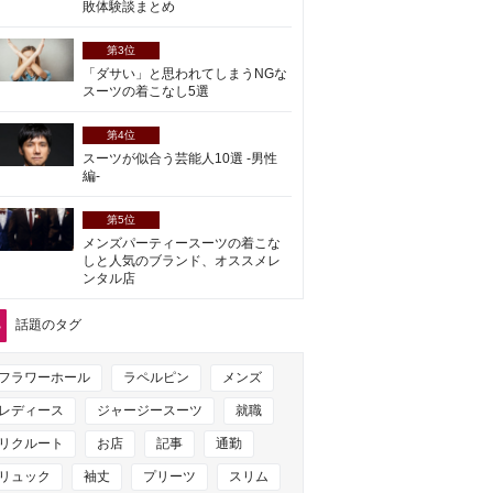
敗体験談まとめ
第3位
「ダサい」と思われてしまうNGな
スーツの着こなし5選
第4位
スーツが似合う芸能人10選 -男性
編-
第5位
メンズパーティースーツの着こな
しと人気のブランド、オススメレ
ンタル店
話題のタグ
フラワーホール
ラペルピン
メンズ
レディース
ジャージースーツ
就職
リクルート
お店
記事
通勤
リュック
袖丈
プリーツ
スリム