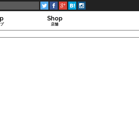





up
Shop
プ
店舗