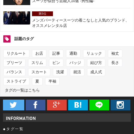
スーツが似合う芸能人10選 -男性編-
第5位
メンズパーティースーツの着こなしと人気のブランド、
オススメレンタル店
話題のタグ
リクルート
お店
記事
通勤
リュック
袖丈
プリーツ
スリム
ピン
バッジ
結び方
長さ
バランス
スカート
洗濯
就活
成人式
ストライプ
夏
半袖
タグの一覧はこちら






タグ一覧