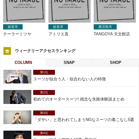
姶良市
姶良市
鹿児島市
テーラーミツヤ
アトリエ直
TANGOYA 天文館店
ウィークリーアクセスランキング
COLUMN
SNAP
SHOP
第1位
スーツが似合う人・似合わない人の特徴
第2位
初めてのオーダースーツ! 残念な失敗体験談まとめ
第3位
「ダサい」と思われてしまうNGなスーツの着こなし5選
第4位