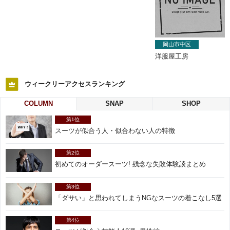
岡山市中区
洋服屋工房
ウィークリーアクセスランキング
COLUMN
SNAP
SHOP
第1位
スーツが似合う人・似合わない人の特徴
第2位
初めてのオーダースーツ! 残念な失敗体験談まとめ
第3位
「ダサい」と思われてしまうNGなスーツの着こなし5選
第4位