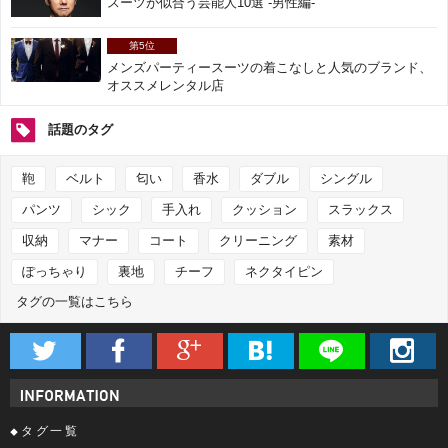
スーツが似合う芸能人10選 -男性編-
第5位
メンズパーティースーツの着こなしと人気のブランド、
オススメレンタル店
話題のタグ
鞄
ベルト
匂い
香水
ダブル
シングル
パンツ
シック
手入れ
クッション
スラックス
収納
マナー
コート
クリーニング
素材
ぽっちゃり
裏地
チーフ
ネクタイピン
タグの一覧はこちら






タグ一覧