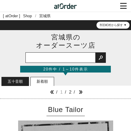

atOrder
Shop
宮城県
市区町村から探す
宮城県の
オーダースーツ店

20件中 / 1～10件表示
五十音順
新着順
1
2


Blue Tailor