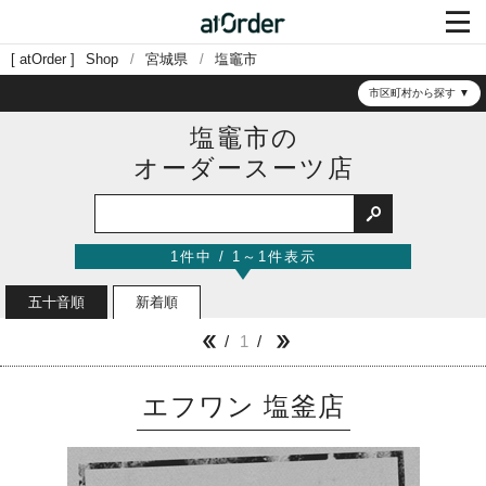

atOrder
Shop
宮城県
塩竈市
市区町村から探す
塩竈市の
オーダースーツ店

1件中 / 1～1件表示
五十音順
新着順
1


エフワン 塩釜店